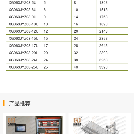
XG063JYZ08-5U
5
8
1393
XG063JYZ08-6U
6
10
1518
XG063JYZ08-9U
9
14
1768
XG063JYZ08-10U
10
16
1893
XG063JYZ08-12U
12
20
2143
XG063JYZ08-15U
15
24
2393
XG063JYZ08-17U
17
28
2643
XG063JYZ08-20U
20
32
2893
XG063JYZ08-24U
24
38
3268
XG063JYZ08-25U
25
40
3393
产品推荐