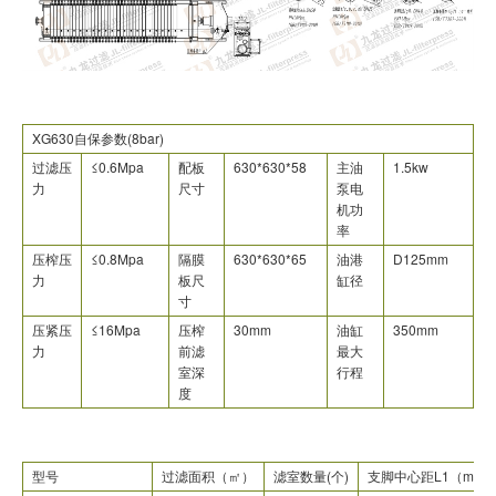
XG630自保参数(8bar)
过滤压
≤0.6Mpa
配板
630*630*58
主油
1.5kw
力
尺寸
泵电
机功
率
压榨压
≤0.8Mpa
隔膜
630*630*65
油港
D125mm
力
板尺
缸径
寸
压紧压
≤16Mpa
压榨
30mm
油缸
350mm
力
前滤
最大
室深
行程
度
型号
过滤面积（㎡）
滤室数量(个)
支脚中心距L1（mm